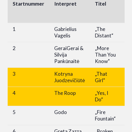
Startnummer
Interpret
Titel
Ju
1
Gabrielius
„The
4
Vagelis
Distant“
2
GeraiGerai &
„More
6
Silvija
Than You
Pankūnaitė
Know“
3
Kotryna
„That
1
Juodzevičiūtė
Girl“
4
The Roop
„Yes, I
7
Do“
5
Godo
„Fire
8
Fountain“
6
Greta Zazza
„Broken
6