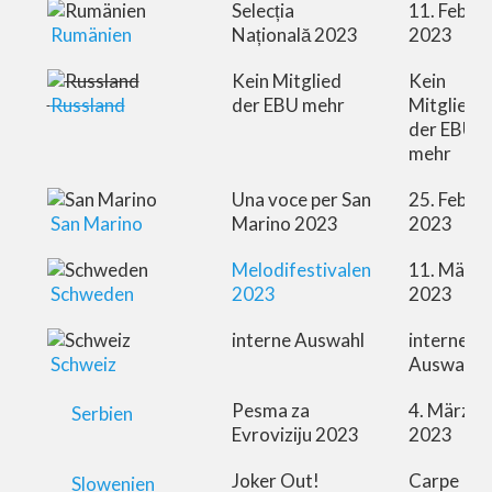
Selecția
11. Febru
Rumänien
Națională 2023
2023
Kein Mitglied
Kein
Russland
der EBU mehr
Mitglied
der EBU
mehr
Una voce per San
25. Febru
San Marino
Marino 2023
2023
Melodifestivalen
11. März
Schweden
2023
2023
interne Auswahl
interne
Schweiz
Auswahl
Pesma za
4. März
Serbien
Evroviziju 2023
2023
Joker Out!
Carpe
Slowenien