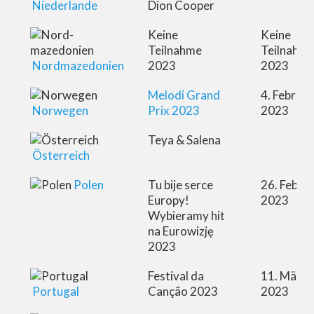
Niederlande
Dion Cooper
Keine
Keine
Teilnahme
Teilnahm
Nordmazedonien
2023
2023
Melodi Grand
4. Februar
Norwegen
Prix 2023
2023
Teya & Salena
Österreich
Polen
Tu bije serce
26. Febru
Europy!
2023
Wybieramy hit
na Eurowizję
2023
Festival da
11. März
Portugal
Canção 2023
2023