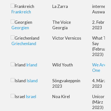
La Zarra
interne
Frankreich
Auswahl
The Voice
2. Februar
Georgien
Georgia
2023
Victor Vernicos
What The
Griechenland
Say
(Februar
2023)
Irland
Wild Youth
We Are
One
Island
Söngvakeppnin
4. März
2023
2023
Israel
Noa Kirel
Unicorn
(März
2023)