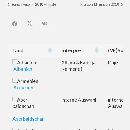
Söngvakeppnin 2018 – Finale
Krajowe Eliminacje 2018
Land
Interpret
(VE)Song
Land
Interpret
(VE)Song
Albina & Familja
Duje
Albanien
Kelmendi
Armenien
interne Auswahl
interne
Auswahl
Aserbaidschan