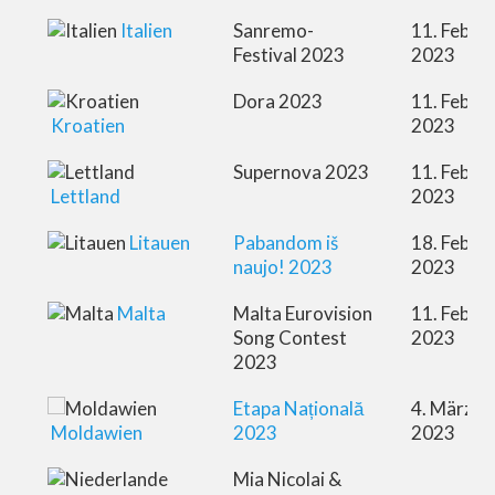
Italien
Sanremo-
11. Febru
Festival 2023
2023
Dora 2023
11. Febru
Kroatien
2023
Supernova 2023
11. Febru
Lettland
2023
Litauen
Pabandom iš
18. Febru
naujo! 2023
2023
Malta
Malta Eurovision
11. Febru
Song Contest
2023
2023
Etapa Națională
4. März
Moldawien
2023
2023
Mia Nicolai &