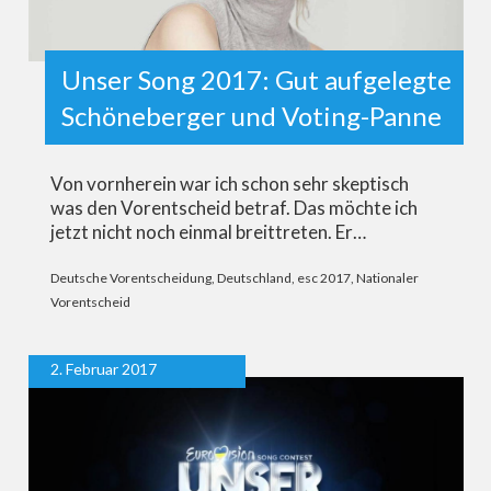
Unser Song 2017: Gut aufgelegte
Schöneberger und Voting-Panne
Von vornherein war ich schon sehr skeptisch
was den Vorentscheid betraf. Das möchte ich
jetzt nicht noch einmal breittreten. Er…
Deutsche Vorentscheidung
,
Deutschland
,
esc 2017
,
Nationaler
Vorentscheid
2. Februar 2017