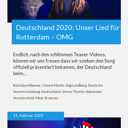
Deutschland 2020: Unser Lied für
Rotterdam – OMG
Endlich, nach den schlimmen Teaser-Videos,
können wir uns freuen dass wir soeben den Song
offiziell präsentiert bekamen, der Deutschland
beim…
Borislaw Milanow
,
Connor Martin
,
Dag Lundberg
,
Deutsche
Vorentscheidung
,
Deutschland
,
Jimmy Thorén
,
Nationaler
Vorentscheid
,
Peter St James
11. Februar 2020