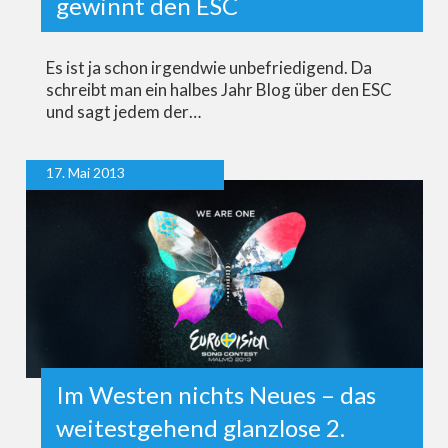
gewinnt den ESC
Es ist ja schon irgendwie unbefriedigend. Da
schreibt man ein halbes Jahr Blog über den ESC
und sagt jedem der…
17. Mai 2013
Im Westen nichts Neues – das
weitestgehend glanzlose 2.