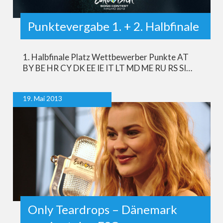
Punktevergabe 1. + 2. Halbfinale
1. Halbfinale Platz Wettbewerber Punkte AT
BY BE HR CY DK EE IE IT LT MD ME RU RS SI…
19. Mai 2013
Only Teardrops – Dänemark