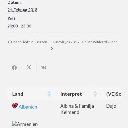
Datum:
24. Februar 2018
Zeit:
20:00 - 23:00
Unser Lied für Lissabon
Eurovizijos 2018 – Online Wildcard Runde
Land
Interpret
(VE)Song
Land
Interpret
(VE)Song
Albina & Familja
Duje
Albanien
Kelmendi