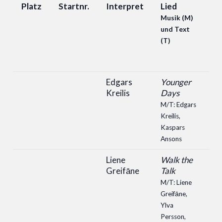
Platz
Startnr.
Interpret
Lied
Ju
P
Musik (M)
und Text
(T)
Edgars
Younger
Kreilis
Days
M/T: Edgars
Kreilis,
Kaspars
Ansons
Liene
Walk the
Greifāne
Talk
M/T: Liene
Greifāne,
Ylva
Persson,