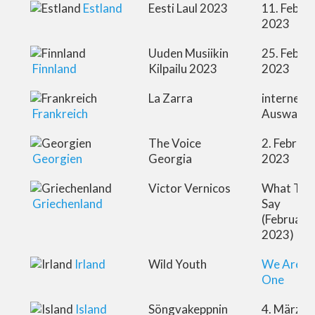
Estland
Eesti Laul 2023
11. Febru
2023
Uuden Musiikin
25. Febru
Finnland
Kilpailu 2023
2023
La Zarra
interne
Frankreich
Auswahl
The Voice
2. Februar
Georgien
Georgia
2023
Victor Vernicos
What The
Griechenland
Say
(Februar
2023)
Irland
Wild Youth
We Are
One
Island
Söngvakeppnin
4. März