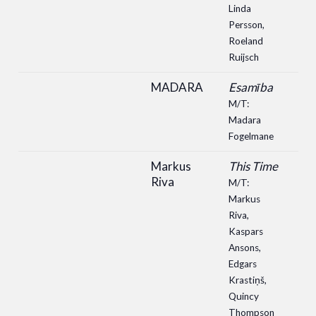
Linda
Persson,
Roeland
Ruijsch
MADARA
Esamība
M/T:
Madara
Fogelmane
Markus
This Time
Riva
M/T:
Markus
Riva,
Kaspars
Ansons,
Edgars
Krastiņš,
Quincy
Thompson