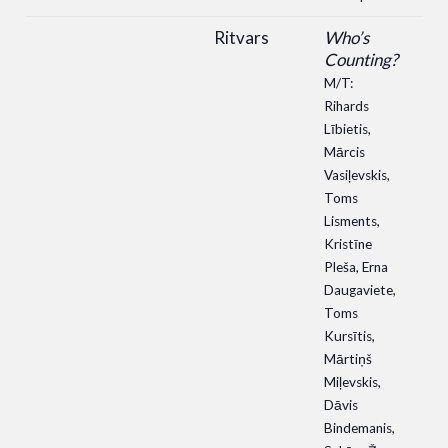
Ritvars
Who’s
Counting?
M/T:
Rihards
Lībietis,
Mārcis
Vasiļevskis,
Toms
Lisments,
Kristīne
Pleša, Erna
Daugaviete,
Toms
Kursītis,
Mārtiņš
Miļevskis,
Dāvis
Bindemanis,