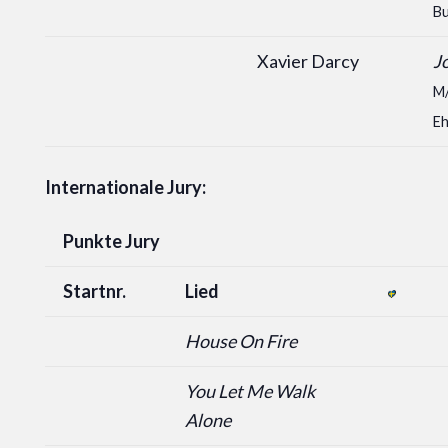
B
Xavier Darcy
J
M/
Eh
Internationale Jury:
Punkte Jury
Startnr.
Lied
House On Fire
You Let Me Walk
Alone