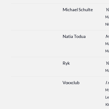
Michael Schulte
Y
M/
Ni
Natia Todua
M
M/
Ma
Ryk
Y
M/
Voxxclub
I
M:
Le
Kl