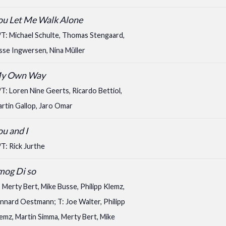
ou Let Me Walk Alone
T: Michael Schulte, Thomas Stengaard,
sse Ingwersen, Nina Müller
y Own Way
T: Loren Nine Geerts, Ricardo Bettiol,
rtin Gallop, Jaro Omar
ou and I
T: Rick Jurthe
 mog Di so
 Merty Bert, Mike Busse, Philipp Klemz,
nnard Oestmann; T: Joe Walter, Philipp
emz, Martin Simma, Merty Bert, Mike