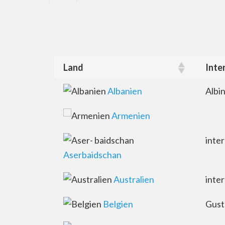
Land
Inte
Land
Inte
Albanien
Albi
Armenien
inte
Aserbaidschan
Australien
inte
Belgien
Gust