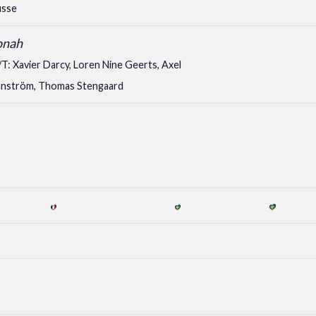
usse
onah
T: Xavier Darcy, Loren Nine Geerts, Axel
nström, Thomas Stengaard