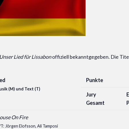
Unser Lied für Lissabon
offiziell bekanntgegeben. Die Tite
ied
Punkte
sik (M) und Text (T)
Jury
E
Gesamt
ouse On Fire
T: Jörgen Elofsson, Ali Tamposi