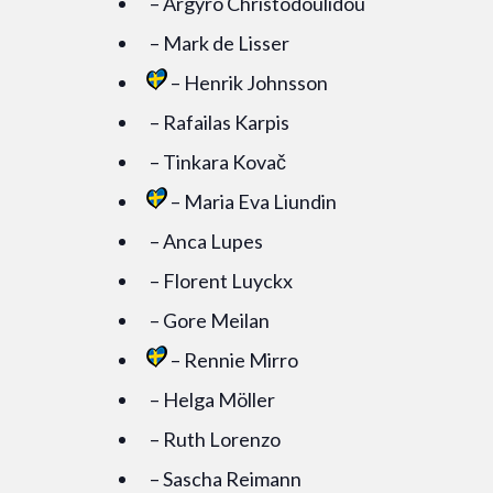
– Argyro Christodoulidou
– Mark de Lisser
– Henrik Johnsson
– Rafailas Karpis
– Tinkara Kovač
– Maria Eva Liundin
– Anca Lupes
– Florent Luyckx
– Gore Meilan
– Rennie Mirro
– Helga Möller
– Ruth Lorenzo
– Sascha Reimann