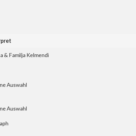
rpret
rpret
na & Familja Kelmendi
rne Auswahl
rne Auswahl
aph