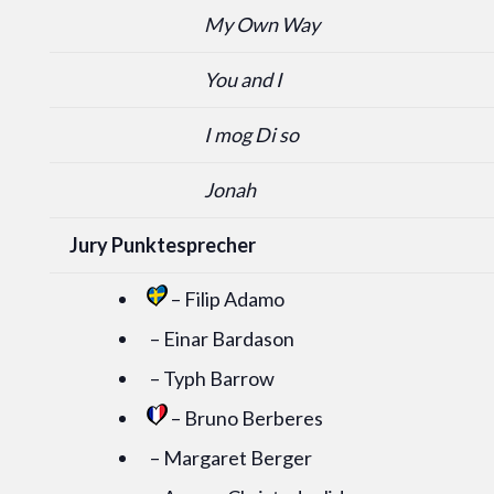
My Own Way
You and I
I mog Di so
Jonah
Jury Punktesprecher
– Filip Adamo
– Einar Bardason
– Typh Barrow
– Bruno Berberes
– Margaret Berger