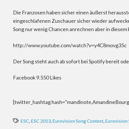
Die Franzosen haben sicher einen äußerst herausste
eingeschlafenen Zuschauer sicher wieder aufwecken
Song nur wenig Chancen anrechnen aber in diesem k
http://www.youtube.com/watch?v=y4C8movg35c
Der Song steht auch ab sofort bei Spotify bereit od
Facebook 9.550 Likes
[twitter_hashtag hash=“mandinote,AmandineBourge
ESC
,
ESC 2013
,
Eurovision Song Contest
,
Eurovision