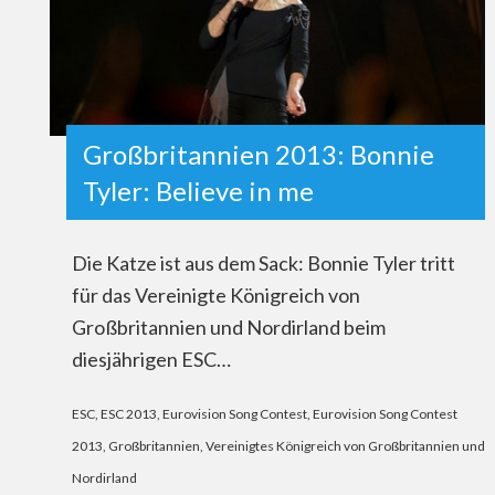
Großbritannien 2013: Bonnie
Tyler: Believe in me
Die Katze ist aus dem Sack: Bonnie Tyler tritt
für das Vereinigte Königreich von
Großbritannien und Nordirland beim
diesjährigen ESC…
ESC
,
ESC 2013
,
Eurovision Song Contest
,
Eurovision Song Contest
2013
,
Großbritannien
,
Vereinigtes Königreich von Großbritannien und
Nordirland