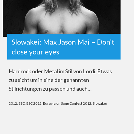
Slowakei: Max Jason Mai – Don’t
close your eyes
Hardrock oder Metal im Stil von Lordi. Etwas
zu seicht um in eine der genannten
Stilrichtungen zu passen und auch…
2012
,
ESC
,
ESC 2012
,
Eurovision Song Contest 2012
,
Slowakei