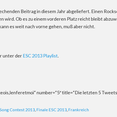
chenden Beitrag in diesem Jahr abgeliefert. Einen Rockso
 wird. Ob es zu einem vorderen Platz reicht bleibt abzuw
ann es weit nach vorne gehen, muß aber nicht.
er unter der
ESC 2013 Playlist
.
ois,lenferetmoi“ number=“5″ title=“Die letzten 5 Tweet
 Song Contest 2013
,
Finale ESC 2013
,
Frankreich