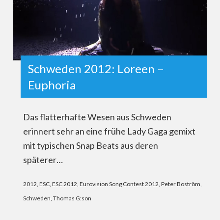
Schweden 2012: Loreen –
Euphoria
Das flatterhafte Wesen aus Schweden
erinnert sehr an eine frühe Lady Gaga gemixt
mit typischen Snap Beats aus deren
späterer…
2012
,
ESC
,
ESC 2012
,
Eurovision Song Contest 2012
,
Peter Boström
,
Schweden
,
Thomas G:son