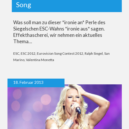
Song
Was soll man zu dieser *ironie an* Perle des
Siegelschen ESC-Wahns *ironie aus* sagen.
Effekthascherei, wir nehmen ein aktuelles
Thema…
ESC
,
ESC 2012
,
Eurovision Song Contest 2012
,
Ralph Siegel
,
San
Marino
,
Valentina Monetta
18. Februar 2013