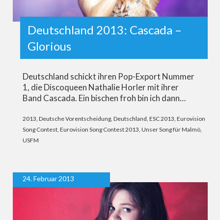
Deutschland 2013: Cascada –
Glorious
Deutschland schickt ihren Pop-Export Nummer
1, die Discoqueen Nathalie Horler mit ihrer
Band Cascada. Ein bischen froh bin ich dann…
2013
,
Deutsche Vorentscheidung
,
Deutschland
,
ESC 2013
,
Eurovision
Song Contest
,
Eurovision Song Contest 2013
,
Unser Song für Malmö
,
USFM
24. Februar 2013