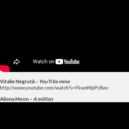
Vitalie Negrută –
You’ll be mine
http://www.youtube.com/watch?v=FkwnMpPz8wc
Aliona Moon –
A million