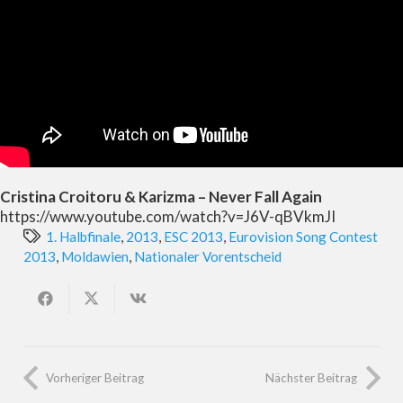
Cristina Croitoru & Karizma – Never Fall Again
https://www.youtube.com/watch?v=J6V-qBVkmJI
1. Halbfinale
,
2013
,
ESC 2013
,
Eurovision Song Contest
2013
,
Moldawien
,
Nationaler Vorentscheid
Vorheriger Beitrag
Nächster Beitrag