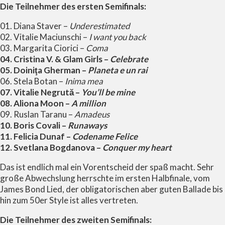
Die Teilnehmer des ersten Semifinals:
01. Diana Staver –
Underestimated
02. Vitalie Maciunschi –
I want you back
03. Margarita Ciorici –
Coma
04. Cristina V. & Glam Girls –
Celebrate
05. Doiniţa Gherman –
Planeta e un rai
06. Stela Botan –
Inima mea
07. Vitalie Negrută –
You’ll be mine
08. Aliona Moon –
A million
09. Ruslan Taranu –
Amadeus
10. Boris Covali –
Runaways
11. Felicia Dunaf –
Codename Felice
12. Svetlana Bogdanova –
Conquer my heart
Das ist endlich mal ein Vorentscheid der spaß macht. Sehr
große Abwechslung herrschte im ersten Halbfinale, vom
James Bond Lied, der obligatorischen aber guten Ballade bis
hin zum 50er Style ist alles vertreten.
Die Teilnehmer des zweiten Semifinals: