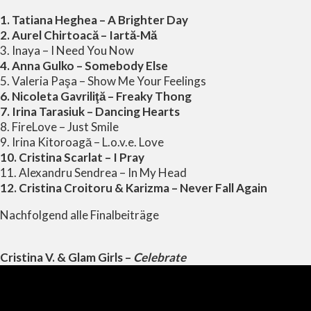
1. Tatiana Heghea – A Brighter Day
2. Aurel Chirtoacă – Iartă-Mă
3. Inaya – I Need You Now
4. Anna Gulko – Somebody Else
5. Valeria Paşa – Show Me Your Feelings
6. Nicoleta Gavriliţă – Freaky Thong
7. Irina Tarasiuk – Dancing Hearts
8. FireLove – Just Smile
9. Irina Kitoroagă – L.o.v.e. Love
10. Cristina Scarlat – I Pray
11. Alexandru Sendrea – In My Head
12. Cristina Croitoru & Karizma – Never Fall Again
Nachfolgend alle Finalbeiträge
Cristina V. & Glam Girls –
Celebrate