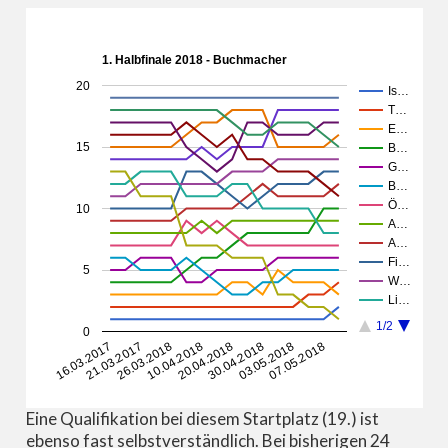
1. Halbfinale 2018 - Buchmacher
20
Is…
T…
E…
15
B…
G…
B…
Ö…
10
A…
A…
Fi…
5
W…
Li…
1/2
0
16.03.2017
21.03.2017
26.03.2018
10.04.2018
20.04.2018
30.04.2018
03.05.2018
07.05.2018
Eine Qualifikation bei diesem Startplatz (19.) ist
ebenso fast selbstverständlich. Bei bisherigen 24