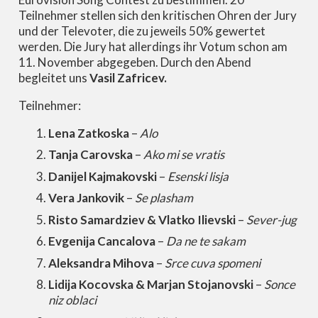
Teilnehmer stellen sich den kritischen Ohren der Jury
und der Televoter, die zu jeweils 50% gewertet
werden. Die Jury hat allerdings ihr Votum schon am
11. November abgegeben. Durch den Abend
begleitet uns
Vasil Zafricev.
Teilnehmer:
Lena Zatkoska
–
Alo
Tanja Carovska
–
Ako mi se vratis
Danijel Kajmakovski
–
Esenski lisja
Vera Jankovik
–
Se plasham
Risto Samardziev & Vlatko Ilievski
–
Sever-jug
Evgenija Cancalova
–
Da ne te sakam
Aleksandra Mihova
–
Srce cuva spomeni
Lidija Kocovska & Marjan Stojanovski
–
Sonce
niz oblaci