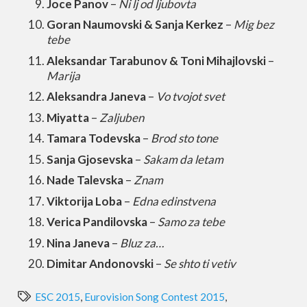
Joce Panov
–
Ni lj od ljubovta
Goran Naumovski & Sanja Kerkez
–
Mig bez
tebe
Aleksandar Tarabunov & Toni Mihajlovski
–
Marija
Aleksandra Janeva
–
Vo tvojot svet
Miyatta
–
Zaljuben
Tamara Todevska
–
Brod sto tone
Sanja Gjosevska
–
Sakam da letam
Nade Talevska
–
Znam
Viktorija Loba
–
Edna edinstvena
Verica Pandilovska
–
Samo za tebe
Nina Janeva
–
Bluz za…
Dimitar Andonovski
–
Se shto ti vetiv
ESC 2015
,
Eurovision Song Contest 2015
,