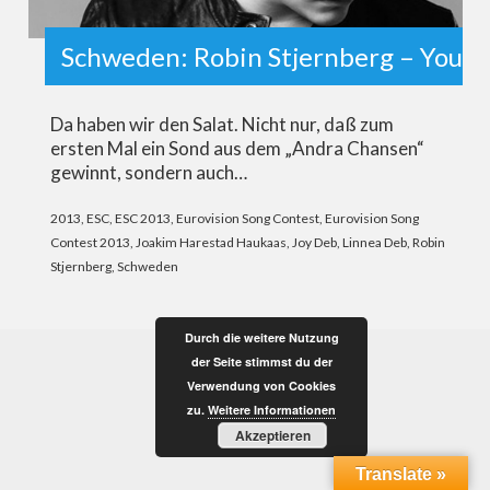
Schweden: Robin Stjernberg – You
Da haben wir den Salat. Nicht nur, daß zum
ersten Mal ein Sond aus dem „Andra Chansen“
gewinnt, sondern auch…
2013
,
ESC
,
ESC 2013
,
Eurovision Song Contest
,
Eurovision Song
Contest 2013
,
Joakim Harestad Haukaas
,
Joy Deb
,
Linnea Deb
,
Robin
Stjernberg
,
Schweden
Durch die weitere Nutzung
der Seite stimmst du der
Verwendung von Cookies
zu.
Weitere Informationen
Akzeptieren
Translate »