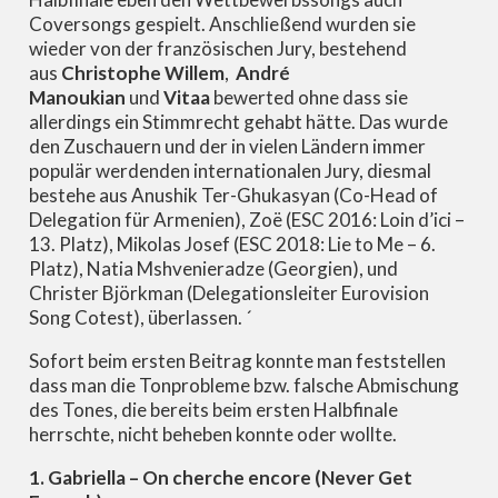
Coversongs gespielt. Anschließend wurden sie
wieder von der französischen Jury, bestehend
aus
Christophe Willem
,
André
Manoukian
und
Vitaa
bewerted ohne dass sie
allerdings ein Stimmrecht gehabt hätte. Das wurde
den Zuschauern und der in vielen Ländern immer
populär werdenden internationalen Jury, diesmal
bestehe aus Anushik Ter-Ghukasyan (Co-Head of
Delegation für Armenien), Zoë (ESC 2016: Loin d’ici –
13. Platz), Mikolas Josef (ESC 2018: Lie to Me – 6.
Platz), Natia Mshvenieradze (Georgien), und
Christer Björkman (Delegationsleiter Eurovision
Song Cotest), überlassen. ´
Sofort beim ersten Beitrag konnte man feststellen
dass man die Tonprobleme bzw. falsche Abmischung
des Tones, die bereits beim ersten Halbfinale
herrschte, nicht beheben konnte oder wollte.
1. Gabriella – On cherche encore (Never Get