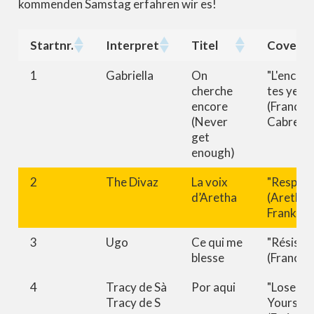
kommenden Samstag erfahren wir es!
Startnr.
Interpret
Titel
Covers
Startnr.
Interpret
Titel
Covers
1
Gabriella
On
"L'encre 
cherche
tes yeux
encore
(Francis
(Never
Cabrel)
get
enough)
2
The Divaz
La voix
"Respect
d’Aretha
(Aretha
Franklin)
3
Ugo
Ce qui me
"Résiste"
blesse
(France G
4
Tracy de Sà
Por aqui
"Lose
Tracy de S
Yourself