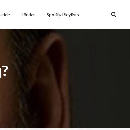
heide
Länder
Spotify Playlists
q?