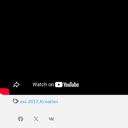
esc 2017
,
Kroatien