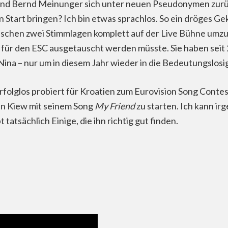
l und Bernd Meinunger sich unter neuen Pseudonymen zurü
en Start bringen? Ich bin etwas sprachlos. So ein dröges 
wischen zwei Stimmlagen komplett auf der Live Bühne umzu
 für den ESC ausgetauscht werden müsste. Sie haben seit 2
na – nur um in diesem Jahr wieder in die Bedeutungslosig
rfolglos probiert für Kroatien zum Eurovision Song Contes
 in Kiew mit seinem Song
My Friend
zu starten. Ich kann ir
bt tatsächlich Einige, die ihn richtig gut finden.