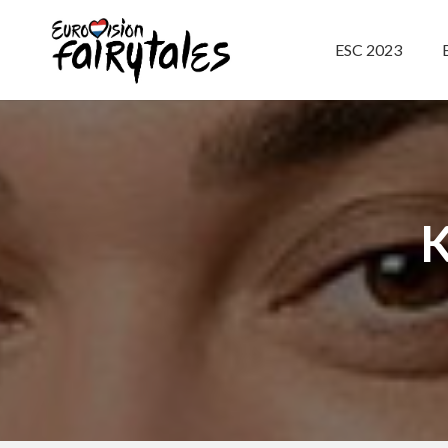
ESC 2023
K