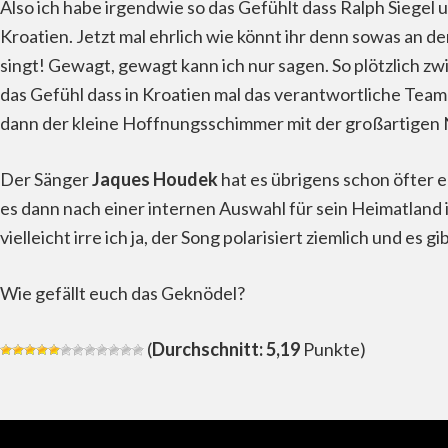
Also ich habe irgendwie so das Gefühlt dass Ralph Siege
Kroatien. Jetzt mal ehrlich wie könnt ihr denn sowas an d
singt! Gewagt, gewagt kann ich nur sagen. So plötzlich z
das Gefühl dass in Kroatien mal das verantwortliche Team
dann der kleine Hoffnungsschimmer mit der großartigen Ni
Der Sänger
Jaques Houdek
hat es übrigens schon öfter e
es dann nach einer internen Auswahl für sein Heimatland
vielleicht irre ich ja, der Song polarisiert ziemlich und es gi
Wie gefällt euch das Geknödel?
(
Durchschnitt: 5,19
Punkte)