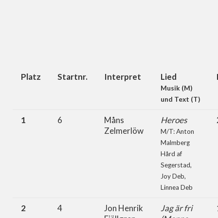
Platz
Startnr.
Interpret
Lied
Musik (M)
und Text (T)
1
6
Måns
Heroes
Zelmerlöw
M/T: Anton
Malmberg
Hård af
Segerstad,
Joy Deb,
Linnea Deb
2
4
Jon Henrik
Jag är fri