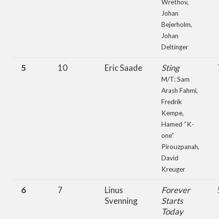
Wrethov,
Johan
Bejerholm,
Johan
Deltinger
5
10
Eric Saade
Sting
M/T: Sam
Arash Fahmi,
Fredrik
Kempe,
Hamed “K-
one”
Pirouzpanah,
David
Kreuger
6
7
Linus
Forever
Svenning
Starts
Today