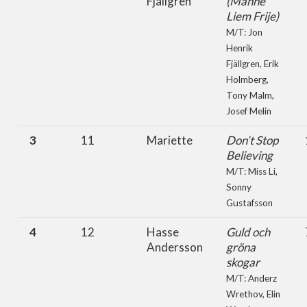
Fjällgren
(Manne
Liem Frije)
M/T: Jon
Henrik
Fjällgren, Erik
Holmberg,
Tony Malm,
Josef Melin
3
11
Mariette
Don’t Stop
Believing
M/T: Miss Li,
Sonny
Gustafsson
4
12
Hasse
Guld och
Andersson
gröna
skogar
M/T: Anderz
Wrethov, Elin