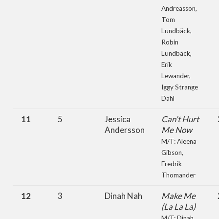
Andreasson,
Tom
Lundbäck,
Robin
Lundbäck,
Erik
Lewander,
Iggy Strange
Dahl
11
5
Jessica
Can’t Hurt
Andersson
Me Now
M/T: Aleena
Gibson,
Fredrik
Thomander
12
3
Dinah Nah
Make Me
(La La La)
M/T: Dinah