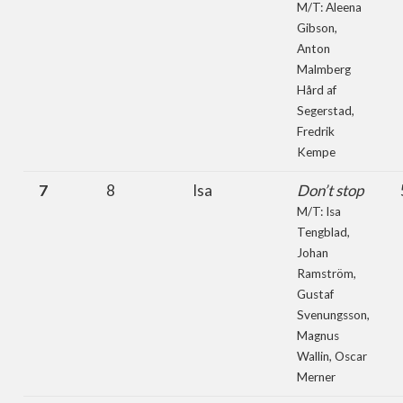
M/T: Aleena
Gibson,
Anton
Malmberg
Hård af
Segerstad,
Fredrik
Kempe
7
8
Isa
Don’t stop
M/T: Isa
Tengblad,
Johan
Ramström,
Gustaf
Svenungsson,
Magnus
Wallin, Oscar
Merner