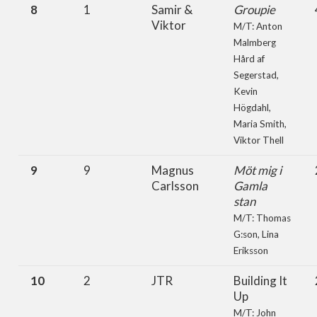
8
1
Samir &
Groupie
Viktor
M/T: Anton
Malmberg
Hård af
Segerstad,
Kevin
Högdahl,
Maria Smith,
Viktor Thell
9
9
Magnus
Möt mig i
Carlsson
Gamla
stan
M/T: Thomas
G:son, Lina
Eriksson
10
2
JTR
Building It
Up
M/T: John