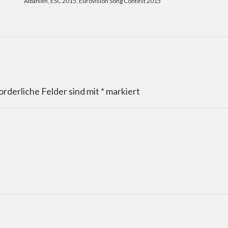
Albanien
,
ESC 2015
,
Eurovision Song Contest 2015
orderliche Felder sind mit
*
markiert