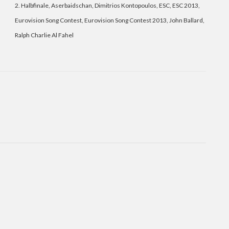
2. Halbfinale
,
Aserbaidschan
,
Dimitrios Kontopoulos
,
ESC
,
ESC 2013
,
Eurovision Song Contest
,
Eurovision Song Contest 2013
,
John Ballard
,
Ralph Charlie Al Fahel