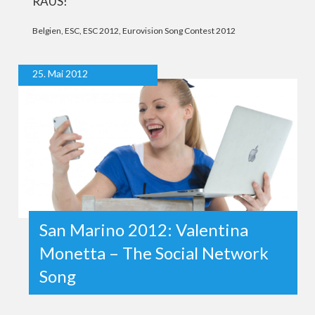
RAUS!
Belgien
,
ESC
,
ESC 2012
,
Eurovision Song Contest 2012
25. Mai 2012
San Marino 2012: Valentina
Monetta – The Social Network
Song