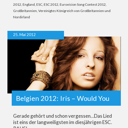
2012
,
England
,
ESC
,
ESC 2012
,
Eurovision Song Contest 2012
,
Großbritannien
,
Vereinigtes Königreich von Großbritannien und
Nordirland
25. Mai 2012
Belgien 2012: Iris – Would You
Gerade gehört und schon vergessen…Das Lied
ist eins der langweiligsten im diesjährigen ESC.