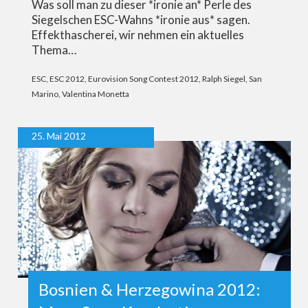
Was soll man zu dieser *ironie an* Perle des
Siegelschen ESC-Wahns *ironie aus* sagen.
Effekthascherei, wir nehmen ein aktuelles
Thema…
ESC
,
ESC 2012
,
Eurovision Song Contest 2012
,
Ralph Siegel
,
San
Marino
,
Valentina Monetta
25. Mai 2012
Bosnien & Herzegowina 2012: