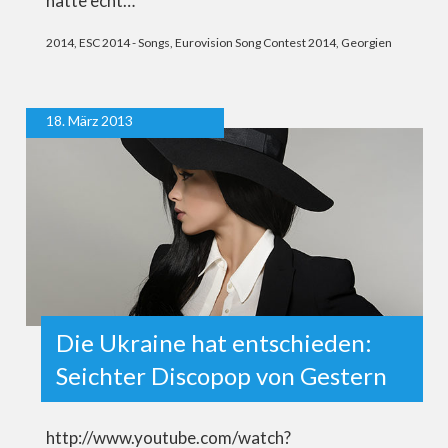
hätte echt…
2014
,
ESC 2014 - Songs
,
Eurovision Song Contest 2014
,
Georgien
18. März 2013
Die Ukraine hat entschieden:
Seichter Discopop von Gestern
http://www.youtube.com/watch?