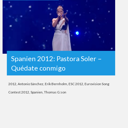
Spanien 2012: Pastora Soler –
Quédate conmigo
2012
,
Antonio Sánchez
,
Erik Bernholm
,
ESC 2012
,
Eurovision Song
Contest 2012
,
Spanien
,
Thomas G:son