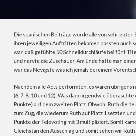
Die spanischen Beiträge wurde alle von sehr guten
ihren jeweiligen Auftritten bekamen passten auch s
war, daß gefühlte 50 Schnelldurchläufe bei fünf Ti
und nervte die Zuschauer. Am Ende hatte man einen 
war das Nevigste was ich jemals bei einem Vorentsch
Nachdem alle Acts performten, es waren übrigens n
(6, 7, 8, 10 und 12). Was dann irgendwie überaschte
Punkte) auf dem zweiten Platz. Obwohl Ruth die deu
zum Zug, die wiederum Ruth auf Platz 1 setzten und
Punkte der Televoting mit 3 multipliziert. Somit ka
Gleichstan den Ausschlag und somit sehen wir Ruth