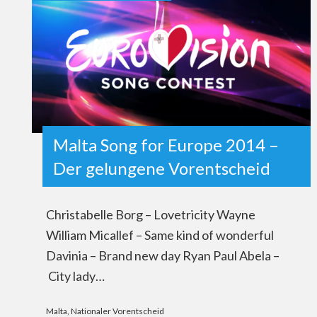
Malta Song for Europe 2014 –
Der gelungene Vorentscheid
Christabelle Borg – Lovetricity Wayne
William Micallef – Same kind of wonderful
Davinia – Brand new day Ryan Paul Abela –
City lady…
Malta
,
Nationaler Vorentscheid