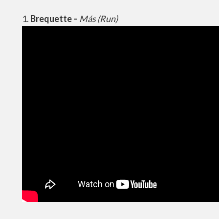
1.
Brequette –
Más (Run)