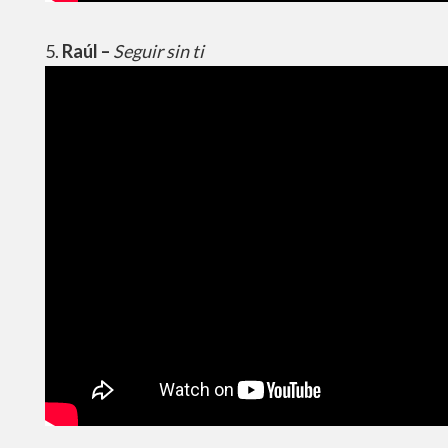
5.
Raúl –
Seguir sin ti