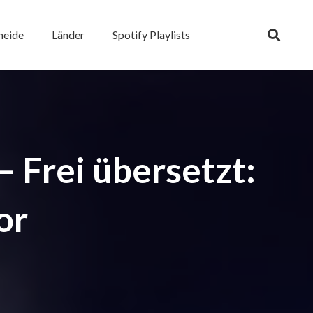
heide
Länder
Spotify Playlists
– Frei übersetzt:
or