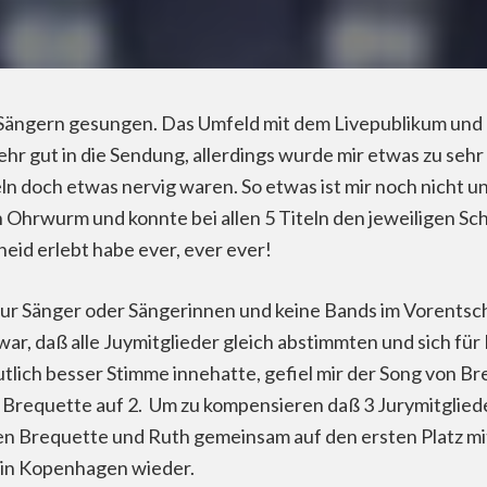
 Sängern gesungen. Das Umfeld mit dem Livepublikum und d
ehr gut in die Sendung, allerdings wurde mir etwas zu seh
teln doch etwas nervig waren. So etwas ist mir noch nich
Ohrwurm und konnte bei allen 5 Titeln den jeweiligen Sch
eid erlebt habe ever, ever ever!
ur Sänger oder Sängerinnen und keine Bands im Vorentsche
 war, daß alle Juymitglieder gleich abstimmten und sich fü
tlich besser Stimme innehatte, gefiel mir der Song von Br
 Brequette auf 2. Um zu kompensieren daß 3 Jurymitgliede
men Brequette und Ruth gemeinsam auf den ersten Platz mi
 in Kopenhagen wieder.