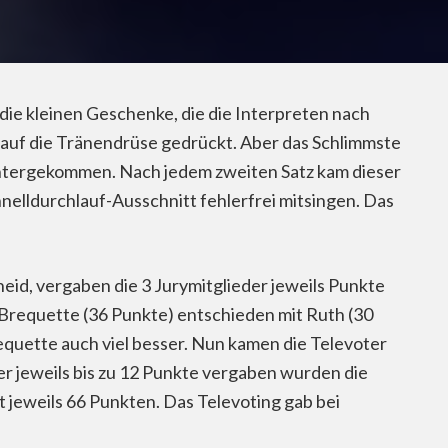
ie kleinen Geschenke, die die Interpreten nach
r auf die Tränendrüse gedrückt. Aber das Schlimmste
t untergekommen. Nach jedem zweiten Satz kam dieser
nelldurchlauf-Ausschnitt fehlerfrei mitsingen. Das
id, vergaben die 3 Jurymitglieder jeweils Punkte
r Brequette (36 Punkte) entschieden mit Ruth (30
equette auch viel besser. Nun kamen die Televoter
r jeweils bis zu 12 Punkte vergaben wurden die
t jeweils 66 Punkten. Das Televoting gab bei