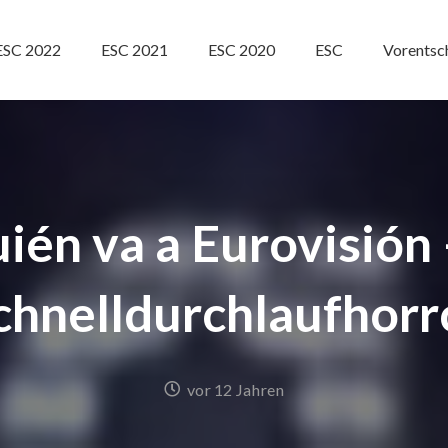
ESC 2022
ESC 2021
ESC 2020
ESC
Vorentsc
ién va a Eurovisión 
chnelldurchlaufhorr
vor 12 Jahren