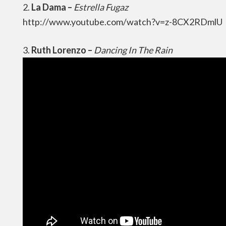
2.
La Dama –
Estrella Fugaz
http://www.youtube.com/watch?v=z-8CX2RDmlU
3.
Ruth Lorenzo –
Dancing In The Rain