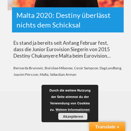
Malta 2020: Destiny überlässt
nichts dem Schicksal
Es stand ja bereits seit Anfang Februar fest,
dass die Junior Eurovision Siegerin von 2015
Destiny Chukunyere Malta beim Eurovision…
Bernarda Brunovic
,
Borislaw Milanow
,
Cesár Sampson
,
Dag Lundberg
,
Joacim Persson
,
Malta
,
Sebastian Arman
Durch die weitere Nutzung
der Seite stimmst du der
Verwendung von Cookies
zu.
Weitere Informationen
Akzeptieren
Translate »