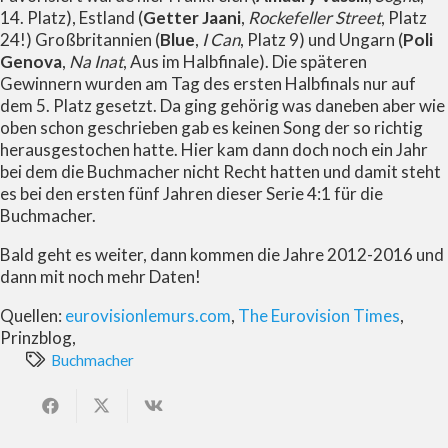
14. Platz), Estland (
Getter Jaani
,
Rockefeller Street
, Platz
24!) Großbritannien (
Blue
,
I Can
, Platz 9) und Ungarn (
Poli
Genova
,
Na Inat
, Aus im Halbfinale). Die späteren
Gewinnern wurden am Tag des ersten Halbfinals nur auf
dem 5. Platz gesetzt. Da ging gehörig was daneben aber wie
oben schon geschrieben gab es keinen Song der so richtig
herausgestochen hatte. Hier kam dann doch noch ein Jahr
bei dem die Buchmacher nicht Recht hatten und damit steht
es bei den ersten fünf Jahren dieser Serie 4:1 für die
Buchmacher.
Bald geht es weiter, dann kommen die Jahre 2012-2016 und
dann mit noch mehr Daten!
Quellen:
eurovisionlemurs.com
,
The Eurovision Times
,
Prinzblog,
Buchmacher