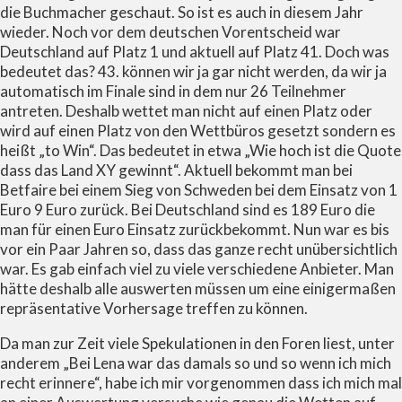
die Buchmacher geschaut. So ist es auch in diesem Jahr
wieder. Noch vor dem deutschen Vorentscheid war
Deutschland auf Platz 1 und aktuell auf Platz 41. Doch was
bedeutet das? 43. können wir ja gar nicht werden, da wir ja
automatisch im Finale sind in dem nur 26 Teilnehmer
antreten. Deshalb wettet man nicht auf einen Platz oder
wird auf einen Platz von den Wettbüros gesetzt sondern es
heißt „to Win“. Das bedeutet in etwa „Wie hoch ist die Quote
dass das Land XY gewinnt“. Aktuell bekommt man bei
Betfaire bei einem Sieg von Schweden bei dem Einsatz von 1
Euro 9 Euro zurück. Bei Deutschland sind es 189 Euro die
man für einen Euro Einsatz zurückbekommt. Nun war es bis
vor ein Paar Jahren so, dass das ganze recht unübersichtlich
war. Es gab einfach viel zu viele verschiedene Anbieter. Man
hätte deshalb alle auswerten müssen um eine einigermaßen
repräsentative Vorhersage treffen zu können.
Da man zur Zeit viele Spekulationen in den Foren liest, unter
anderem „Bei Lena war das damals so und so wenn ich mich
recht erinnere“, habe ich mir vorgenommen dass ich mich mal