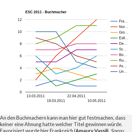
ESC 2011 - Buchmacher
12
Fra…
Nor…
10
Gro…
Estl…
De…
8
Sc…
Bo…
6
Ru…
As…
4
Un…
2
0
13.03.2011
22.04.2011
19.03.2011
10.05.2011
An den Buchmachern kann man hier gut festmachen, dass
keiner eine Ahnung hatte welcher Titel gewinnen würde.
Favorisiert wurde hier Frankreich (
Amaury Vassili
,
Sognu
,