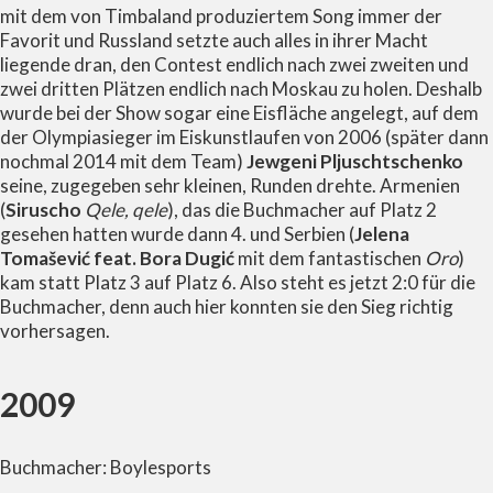
mit dem von Timbaland produziertem Song immer der
Favorit und Russland setzte auch alles in ihrer Macht
liegende dran, den Contest endlich nach zwei zweiten und
zwei dritten Plätzen endlich nach Moskau zu holen. Deshalb
wurde bei der Show sogar eine Eisfläche angelegt, auf dem
der Olympiasieger im Eiskunstlaufen von 2006 (später dann
nochmal 2014 mit dem Team)
Jewgeni Pljuschtschenko
seine, zugegeben sehr kleinen, Runden drehte. Armenien
(
Siruscho
Qele, qele
), das die Buchmacher auf Platz 2
gesehen hatten wurde dann 4. und Serbien (
Jelena
Tomašević feat. Bora Dugić
mit dem fantastischen
Oro
)
kam statt Platz 3 auf Platz 6. Also steht es jetzt 2:0 für die
Buchmacher, denn auch hier konnten sie den Sieg richtig
vorhersagen.
2009
Buchmacher: Boylesports