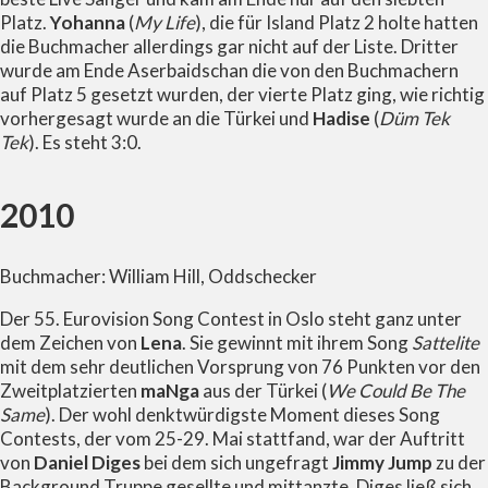
Platz.
Yohanna
(
My Life
), die für Island Platz 2 holte hatten
die Buchmacher allerdings gar nicht auf der Liste. Dritter
wurde am Ende Aserbaidschan die von den Buchmachern
auf Platz 5 gesetzt wurden, der vierte Platz ging, wie richtig
vorhergesagt wurde an die Türkei und
Hadise
(
Düm Tek
Tek
). Es steht 3:0.
2010
Buchmacher: William Hill, Oddschecker
Der 55. Eurovision Song Contest in Oslo steht ganz unter
dem Zeichen von
Lena
. Sie gewinnt mit ihrem Song
Sattelite
mit dem sehr deutlichen Vorsprung von 76 Punkten vor den
Zweitplatzierten
maNga
aus der Türkei (
We Could Be The
Same
). Der wohl denktwürdigste Moment dieses Song
Contests, der vom 25-29. Mai stattfand, war der Auftritt
von
Daniel Diges
bei dem sich ungefragt
Jimmy Jump
zu der
Background Truppe gesellte und mittanzte. Diges ließ sich