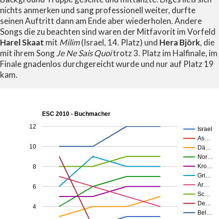
nichts anmerken und sang professionell weiter, durfte
seinen Auftritt dann am Ende aber wiederholen. Andere
Songs die zu beachten sind waren der Mitfavorit im Vorfeld
Harel Skaat
mit
Milim
(Israel, 14. Platz) und
Hera Björk
, die
mit ihrem Song
Je Ne Sais Quoi
trotz 3. Platz im Halfinale, im
Finale gnadenlos durchgereicht wurde und nur auf Platz 19
kam.
ESC 2010 - Buchmacher
12
Israel
As…
10
Dä…
Nor…
Kro…
8
Gri…
Ar…
6
Sc…
De…
4
Bel…