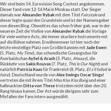
Wir sind beim 54. Eurovision Song Contest angekommen.
Dieser fand vom 12-16 Mai in Moskau statt. Der Sieger
damals war
Alexander Rybak
mit dem Titel
Fairytale
und
dieser legte quasi den Grundstein und ist der Namensgeber
von diesen Blog. Obwohl es das schon früher gab, war in der
neueren Zeit die Violine von
Alexander Rybak
die Vorlage
für viele weitere Acts, die immer skurilere Instrumente mit
auf die Bühne nahmen. Erwähnenswer ist hier noch der
letzte einstellige Platz von Großbritannien mit
Jade Ewen
(5. Platz,
My Time
), das schwedische Gesangsduo für
Aserbaidschan
AySel & Arash
(3. Platz,
Always
), die
Rückkehr von
Sakis Rouvas
(7. Platz,
This Is Our Night
) und
natürlich
Patricia Kaas
für Frankreich (8. Platz,
Et s’il fallait le
faire
). Deutschland wurde von
Alex Swings Oscar Sings!
vertreten die mit ihrem Titel
Miss Kiss Kiss Bang
und einer
halbnackten
Ditta von These
trotzdem nicht über den 20.
Rang hinaus kamen. Der Act würde übrigens sehr zum
Misfallen der Fans intern ausgewählt.