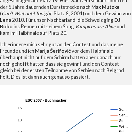
abgeschlagen auf Platz 19. Hier war Deutschland inmitten
der 5 Jahre dauernden Durststrecke nach
Max Mutzke
(
Can’t Wait until Tonight
, Platz 8, 2004) und dem Gewinn von
Lena
2010. Für unser Nachbarland, die Schweiz ging
DJ
Bobo
ins Rennen mit seinem Song
Vampires are Alive
und
kam im Halbfinale auf Platz 20.
Ich erinnere mich sehr gut an den Contest und das meine
Freunde und ich
Marija Šerifović
vor dem Halbfinale
überhaupt nicht auf dem Schirm hatten aber danach nur
noch gehofft hatten dass sie gewinnt und den Contest
gleich bei der ersten Teilnahme von Serbien nach Belgrad
holt. Dies ist dann auch genauso passiert.
ESC 2007 - Buchmacher
15
Sc…
Ser…
13
Sc…
We…
Bul…