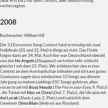
zwar erst kurz vor dem Contest, aber denoch richtig
vorhersagten.
2008
Buchmacher: William Hill
Der 53 Eurovision Song Contest fand erstmalig mit zwei
Halbfinals (20. und 22. Mai) in Belgrad statt. Das Finale
folgte dann am 24. Mai. Auch hier war Deutschland obwohl
von den
No Angels
(
Disappear
) vertreten sehr schlecht
platziert mit dem 23. Platz. Wir erlebten hier den ersten
Contest an dem Aserbaidschan teilnahm und ich kann gutes
Gewissens sagen dass mindestens 10 Songs aus diesem
Jahrgang zu meinen Lieblings ESC Songs gehören, allen
voran Israel mit
Boaz Mauda
(
The Fire in your Eyes
, 9. Platz)
, die Türkei mit
Mor ve Ötesi
(
Deli
, 7. Platz), die Ukraine mit
Ani Lorak
(
Shady Lady
, 2. Platz) und natürlich dem
Gewinner
Dima Bilan
(
Believe
) aus Russland.