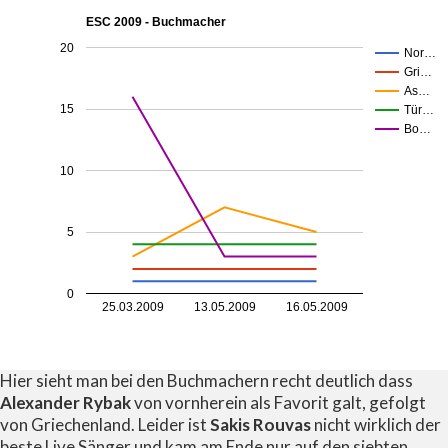
ESC 2009 - Buchmacher
20
Nor…
Gri…
As…
15
Tür…
Bo…
10
5
0
25.03.2009
13.05.2009
16.05.2009
Hier sieht man bei den Buchmachern recht deutlich dass
Alexander Rybak
von vornherein als Favorit galt, gefolgt
von Griechenland. Leider ist
Sakis Rouvas
nicht wirklich der
beste Live Sänger und kam am Ende nur auf den siebten