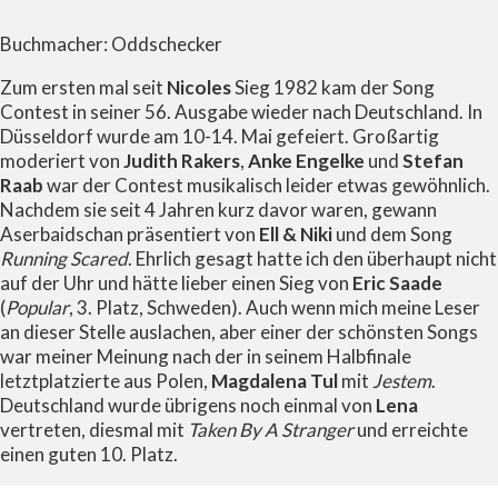
Buchmacher: Oddschecker
Zum ersten mal seit
Nicoles
Sieg 1982 kam der Song
Contest in seiner 56. Ausgabe wieder nach Deutschland. In
Düsseldorf wurde am 10-14. Mai gefeiert. Großartig
moderiert von
Judith Rakers
,
Anke Engelke
und
Stefan
Raab
war der Contest musikalisch leider etwas gewöhnlich.
Nachdem sie seit 4 Jahren kurz davor waren, gewann
Aserbaidschan präsentiert von
Ell & Niki
und dem Song
Running Scared
. Ehrlich gesagt hatte ich den überhaupt nicht
auf der Uhr und hätte lieber einen Sieg von
Eric Saade
(
Popular
, 3. Platz, Schweden). Auch wenn mich meine Leser
an dieser Stelle auslachen, aber einer der schönsten Songs
war meiner Meinung nach der in seinem Halbfinale
letztplatzierte aus Polen,
Magdalena Tul
mit
Jestem
.
Deutschland wurde übrigens noch einmal von
Lena
vertreten, diesmal mit
Taken By A Stranger
und erreichte
einen guten 10. Platz.