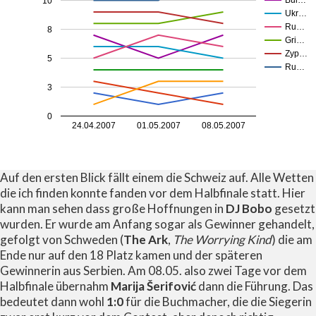
10
Ukr…
Ru…
8
Gri…
Zyp…
5
Ru…
3
0
24.04.2007
01.05.2007
08.05.2007
Auf den ersten Blick fällt einem die Schweiz auf. Alle Wetten
die ich finden konnte fanden vor dem Halbfinale statt. Hier
kann man sehen dass große Hoffnungen in
DJ Bobo
gesetzt
wurden. Er wurde am Anfang sogar als Gewinner gehandelt,
gefolgt von Schweden (
The Ark
,
The Worrying Kind
) die am
Ende nur auf den 18 Platz kamen und der späteren
Gewinnerin aus Serbien. Am 08.05. also zwei Tage vor dem
Halbfinale übernahm
Marija Šerifović
dann die Führung. Das
bedeutet dann wohl
1:0
für die Buchmacher, die die Siegerin