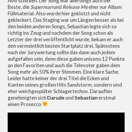
Aviv schicken. Der Song war allerdings auch der
Beste, die
Superman
und
Release Me
eher nur Album
Füllmaterial. Also wurde hier geklotzt und nicht
gekleckert. Das Staging war um Längen besser als bei
den beiden anderen Songs, Sebastian legte sich so
richtig ins Zeug und nachdem der Song schon als
Letzter der drei veröffentlicht wurde, bekam er auch
den vermeintlich besten Startplatz drei. Spätestens
nach der Jurywertung sollte das dann auch jedem
aufgefallen sein, denn diese gaben unisono 12 Punkte
an den Favoriten und auch die Televoter gaben dem
Song mehr als 50% ihrer Stimmen. Eine klare Sache.
Leider hatte keiner der drei Titel die Ecken und
Kanten seines großen Hits Sandstorm, sondern sind
eher weichgespülter Schlagertechno. Daraufhin
genehmigten sich
Darude
und
Sebastian
erstmal
einen Prosecco