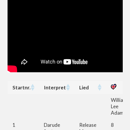
Startnr.
Interpret
Lied
Startnr.
Interpret
Lied
William
Lee
Adams
1
Darude
Release
8