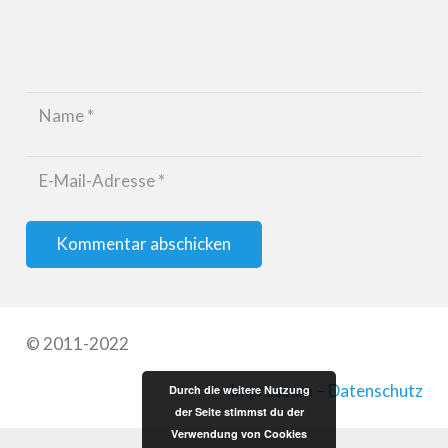
Kommentar abschicken
© 2011-2022
Impressum
–
Datenschutz
Durch die weitere Nutzung
der Seite stimmst du der
Verwendung von Cookies