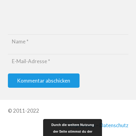
Kommentar abschicken
© 2011-2022
Impressum
–
Datenschutz
Durch die weitere Nutzung
der Seite stimmst du der