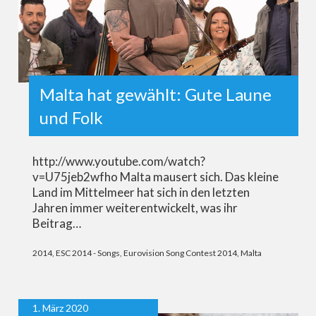
Malta hat gewählt: Gute Laune
und Folk
http://www.youtube.com/watch?
v=U75jeb2wfho Malta mausert sich. Das kleine
Land im Mittelmeer hat sich in den letzten
Jahren immer weiterentwickelt, was ihr
Beitrag…
2014
,
ESC 2014 - Songs
,
Eurovision Song Contest 2014
,
Malta
1. März 2020