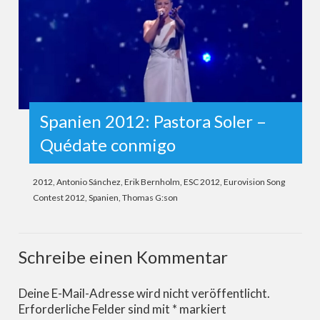
Spanien 2012: Pastora Soler –
Quédate conmigo
2012
,
Antonio Sánchez
,
Erik Bernholm
,
ESC 2012
,
Eurovision Song
Contest 2012
,
Spanien
,
Thomas G:son
Schreibe einen Kommentar
Deine E-Mail-Adresse wird nicht veröffentlicht.
Erforderliche Felder sind mit
*
markiert