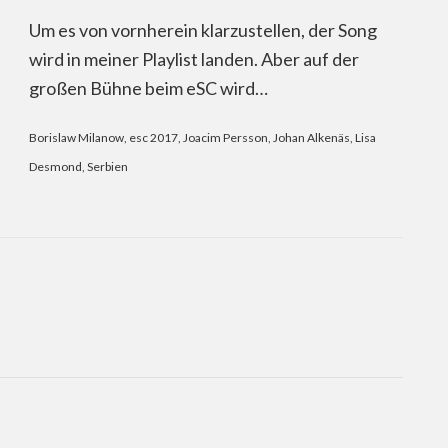
Um es von vornherein klarzustellen, der Song
wird in meiner Playlist landen. Aber auf der
großen Bühne beim eSC wird…
Borislaw Milanow
,
esc 2017
,
Joacim Persson
,
Johan Alkenäs
,
Lisa
Desmond
,
Serbien