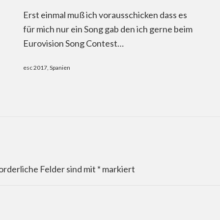
Erst einmal muß ich vorausschicken dass es
für mich nur ein Song gab den ich gerne beim
Eurovision Song Contest…
esc 2017
,
Spanien
orderliche Felder sind mit
*
markiert