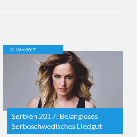
13. März 2017
Serbien 2017: Belangloses
Serboschwedisches Liedgut