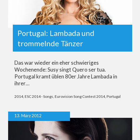
Portugal: Lambada und
trommelnde Tänzer
Das war wieder ein eher schwieriges
Wochenende: Susy singt Quero ser tua.
Portugal kramt üblen 80er Jahre Lambada in
ihrer…
2014
,
ESC 2014 - Songs
,
Eurovision Song Contest 2014
,
Portugal
13. März 2012