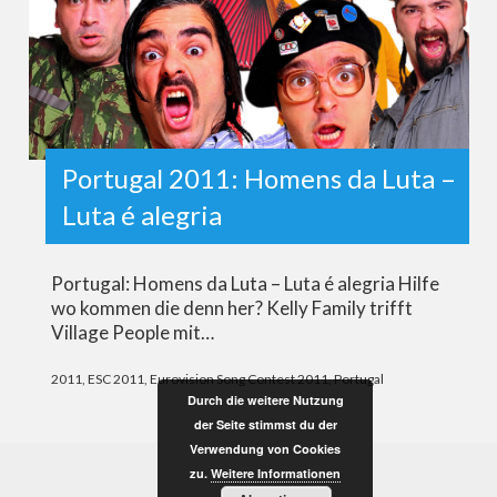
Portugal 2011: Homens da Luta –
Luta é alegria
Portugal: Homens da Luta – Luta é alegria Hilfe
wo kommen die denn her? Kelly Family trifft
Village People mit…
2011
,
ESC 2011
,
Eurovision Song Contest 2011
,
Portugal
Durch die weitere Nutzung
der Seite stimmst du der
Verwendung von Cookies
zu.
Weitere Informationen