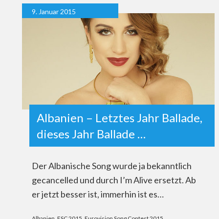
9. Januar 2015
Albanien – Letztes Jahr Ballade,
dieses Jahr Ballade …
Der Albanische Song wurde ja bekanntlich
gecancelled und durch I’m Alive ersetzt. Ab
er jetzt besser ist, immerhin ist es…
Albanien
,
ESC 2015
,
Eurovision Song Contest 2015