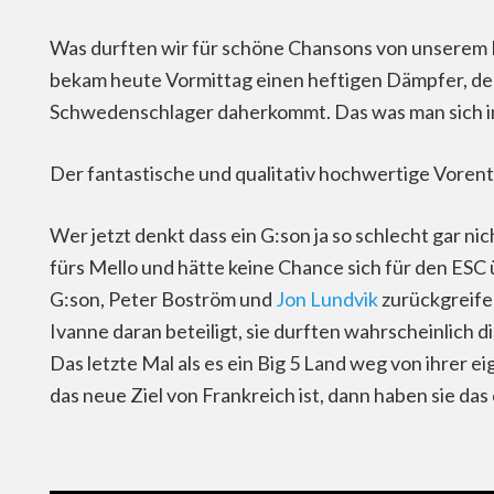
Was durften wir für schöne Chansons von unserem 
bekam heute Vormittag einen heftigen Dämpfer, den
Schwedenschlager daherkommt. Das was man sich in d
Der fantastische und qualitativ hochwertige Voren
Wer jetzt denkt dass ein G:son ja so schlecht gar n
fürs Mello und hätte keine Chance sich für den ES
G:son, Peter Boström und
Jon Lundvik
zurückgreife
Ivanne daran beteiligt, sie durften wahrscheinlich 
Das letzte Mal als es ein Big 5 Land weg von ihrer
das neue Ziel von Frankreich ist, dann haben sie das