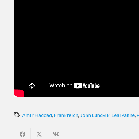
Amir Haddad
,
Frankreich
,
John Lundvik
,
Léa Ivanne
,