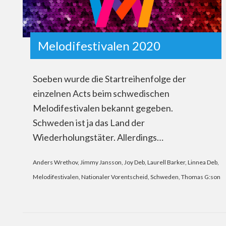
Melodifestivalen 2020
Soeben wurde die Startreihenfolge der
einzelnen Acts beim schwedischen
Melodifestivalen bekannt gegeben.
Schweden ist ja das Land der
Wiederholungstäter. Allerdings…
Anders Wrethov
,
Jimmy Jansson
,
Joy Deb
,
Laurell Barker
,
Linnea Deb
,
Melodifestivalen
,
Nationaler Vorentscheid
,
Schweden
,
Thomas G:son