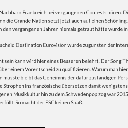
Nachbarn Frankreich bei vergangenen Contests hören. Die
n die Grande Nation setzt jetzt auch auf einen Schönlin
en vergangenen Jahren niemals getraut hätte wurde in die
tscheid Destination Eurovision wurde zugunsten der inte
icht sein kann wird hier eines Besseren belehrt. Der Song 
C über einem Vorentscheid zu qualifizieren. Warum man h
n musste bleibt das Geheimnis der dafür zuständigen Per
die Strophen ins französische übersetzen damit wenigstens 
 eigenen Musikkultur hin zu dem Schwedenpop zog war 201
 erfüllt. So macht der ESC keinen Spaß.