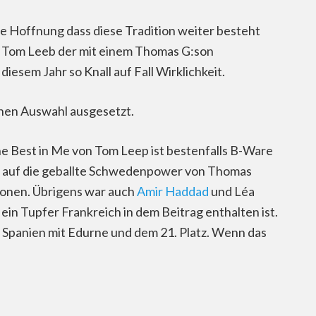
 Hoffnung dass diese Tradition weiter besteht
g, Tom Leeb der mit einem Thomas G:son
sem Jahr so Knall auf Fall Wirklichkeit.
rnen Auswahl ausgesetzt.
The Best in Me von Tom Leep ist bestenfalls B-Ware
ier auf die geballte Schwedenpower von Thomas
sonen. Übrigens war auch
Amir Haddad
und Léa
ein Tupfer Frankreich in dem Beitrag enthalten ist.
5 Spanien mit Edurne und dem 21. Platz. Wenn das