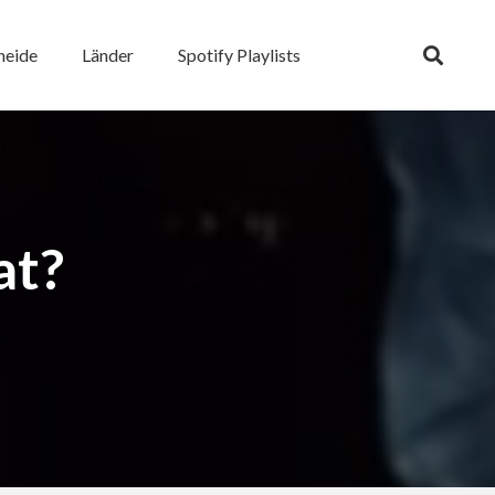
heide
Länder
Spotify Playlists
at?