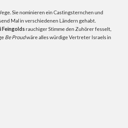
Wege. Sie nominieren ein Castingsternchen und
usend Mal in verschiedenen Ländern gehabt.
 Feingolds
rauchiger Stimme den Zuhörer fesselt,
ige
Be Proud
wäre alles würdige Vertreter Israels in