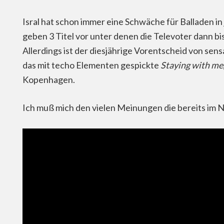
Isral hat schon immer eine Schwäche für Balladen i
geben 3 Titel vor unter denen die Televoter dann b
Allerdings ist der diesjährige Vorentscheid von sens
das mit techo Elementen gespickte
Staying with me
Kopenhagen.
Ich muß mich den vielen Meinungen die bereits im N