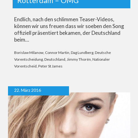
Rotterdam – OMG
Endlich, nach den schlimmen Teaser-Videos,
können wir uns freuen dass wir soeben den Song
offiziell präsentiert bekamen, der Deutschland
beim…
Borislaw Milanow
,
Connor Martin
,
Dag Lundberg
,
Deutsche
Vorentscheidung
,
Deutschland
,
Jimmy Thorén
,
Nationaler
Vorentscheid
,
Peter St James
22. März 2016