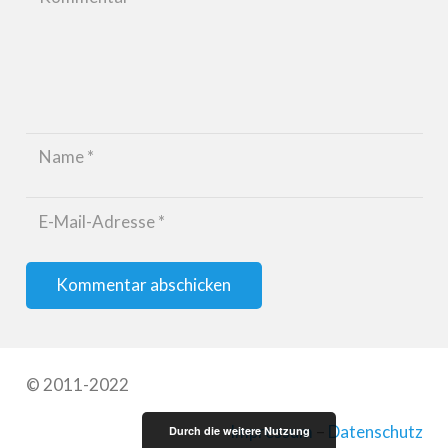
Kommentar abschicken
© 2011-2022
Impressum
–
Datenschutz
Durch die weitere Nutzung