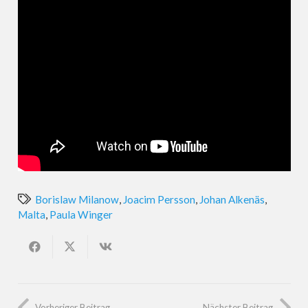
Borislaw Milanow
,
Joacim Persson
,
Johan Alkenäs
,
Malta
,
Paula Winger
Vorheriger Beitrag
Nächster Beitrag