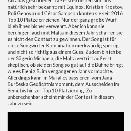
Alkanas geschrieben. Die ersten beiden sind uns
natürlich sehr bekannt: mit Equinox, Kristian Krostov,
Poli Genova und César Sampson konten sie seit 2016
Top 10 Plätze erreichen. Nur der ganz große Wurf
blieb ihnen bisher verwehrt. Aber ich kann sie
beruhigen: auch mit Malta in diesem Jahr schaffen sie
es nicht den Contest zu gewinnen. Der Song ist für
diese Songwriter Kombination merkwürdig sperrig
und nicht so richtig aus einem Guss. Zudem bin ich bei
der Sägerin Michaela, die Malta vertritt äußerst
skeptisch, ob sie den Song so gut auf die Bühne bringt
wie es Eleni z.B. im vergangenen Jahr vormachte.
Allerdings kann im Mai alles passieren, vom Jana
Burčeska Gedächtnismoment, dem Ausscheiden im
Semi, bis hin zur Top 10 Platzierung. Zu
unberechenbar scheint mir der Contest in diesem
Jahr zu sein.