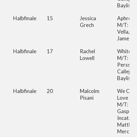
Bayliss
Halbfinale
15
Jessica
Aphrodis
Grech
M/T: Phil
Vella, G
James B
Halbfinale
17
Rachel
White D
Lowell
M/T: Ylv
Persson,
Calleja
Bayliss
Halbfinale
20
Malcolm
We Came
Pisani
Love
M/T:
Gaspare
Incatasc
Matthe
Merciec