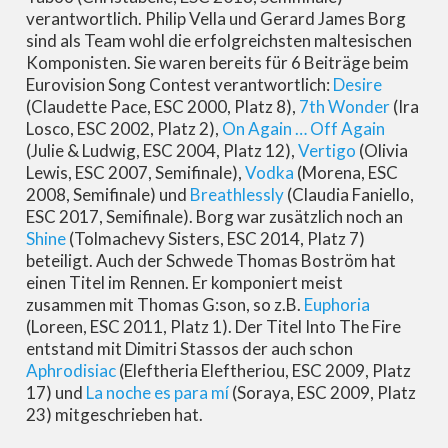
verantwortlich. Philip Vella und Gerard James Borg
sind als Team wohl die erfolgreichsten maltesischen
Komponisten. Sie waren bereits für 6 Beiträge beim
Eurovision Song Contest verantwortlich:
Desire
(Claudette Pace, ESC 2000, Platz 8),
7th Wonder
(Ira
Losco, ESC 2002, Platz 2),
On Again … Off Again
(Julie & Ludwig, ESC 2004, Platz 12),
Vertigo
(Olivia
Lewis, ESC 2007, Semifinale),
Vodka
(Morena, ESC
2008, Semifinale) und
Breathlessly
(Claudia Faniello,
ESC 2017, Semifinale). Borg war zusätzlich noch an
Shine
(Tolmachevy Sisters, ESC 2014, Platz 7)
beteiligt. Auch der Schwede Thomas Boström hat
einen Titel im Rennen. Er komponiert meist
zusammen mit Thomas G:son, so z.B.
Euphoria
(Loreen, ESC 2011, Platz 1). Der Titel Into The Fire
entstand mit Dimitri Stassos der auch schon
Aphrodisiac
(Eleftheria Eleftheriou, ESC 2009, Platz
17) und
La noche es para mí
(Soraya, ESC 2009, Platz
23) mitgeschrieben hat.