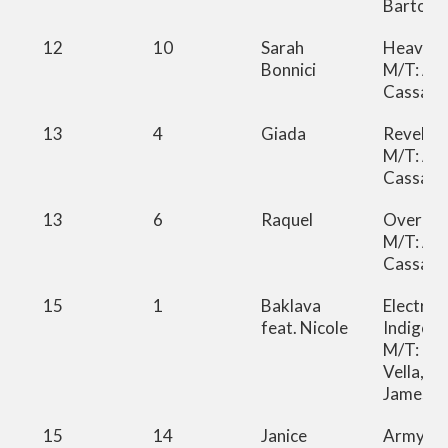
Bartolo
12
10
Sarah
Heaven
Bonnici
M/T: Ai
Cassar
13
4
Giada
Revelac
M/T: Ai
Cassar
13
6
Raquel
Over Yo
M/T: Ai
Cassar
15
1
Baklava
Electric
feat. Nicole
Indigo
M/T: Phil
Vella, G
James B
15
14
Janice
Army