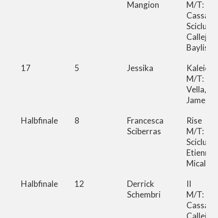
Mangion
M/T: Cyp
Cassar,
Scicluna,
Calleja
Bayliss
17
5
Jessika
Kaleido
M/T: Phil
Vella, G
James B
Halbfinale
8
Francesca
Rise
Sciberras
M/T: Ma
Scicluna,
Etienne
Micallef
Halbfinale
12
Derrick
II
Schembri
M/T: Cyp
Cassar, 
Calleja