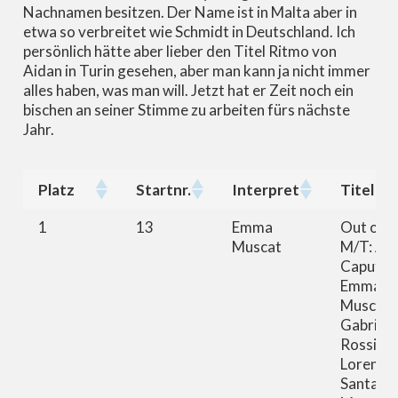
Nachnamen besitzen. Der Name ist in Malta aber in
etwa so verbreitet wie Schmidt in Deutschland. Ich
persönlich hätte aber lieber den Titel Ritmo von
Aidan in Turin gesehen, aber man kann ja nicht immer
alles haben, was man will. Jetzt hat er Zeit noch ein
bischen an seiner Stimme zu arbeiten fürs nächste
Jahr.
Platz
Startnr.
Interpret
Titel
Platz
Startnr.
Interpret
Titel
1
13
Emma
Out of S
Muscat
M/T: An
Caputo,
Emma
Muscat,
Gabriel
Rossi,
Lorenzi
Santarell