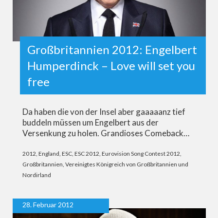
Großbritannien 2012: Engelbert
Humperdinck – Love will set you
free
Da haben die von der Insel aber gaaaaanz tief
buddeln müssen um Engelbert aus der
Versenkung zu holen. Grandioses Comeback…
2012
,
England
,
ESC
,
ESC 2012
,
Eurovision Song Contest 2012
,
Großbritannien
,
Vereinigtes Königreich von Großbritannien und
Nordirland
28. Februar 2012